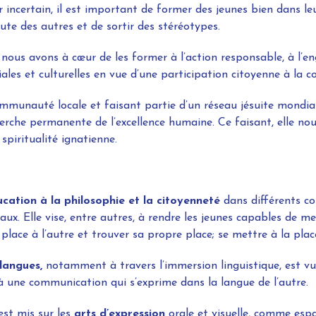
r incertain, il est important de former des jeunes bien dans leu
oute des autres et de sortir des stéréotypes.
ous avons à cœur de les former à l’action responsable, à l’en
ales et culturelles en vue d’une participation citoyenne à la co
munauté locale et faisant partie d’un réseau jésuite mondial,
erche permanente de l’excellence humaine. Ce faisant, elle no
spiritualité ignatienne.
ucation à la philosophie et la citoyenneté
dans différents co
aux. Elle vise, entre autres, à rendre les jeunes capables de 
 place à l’autre et trouver sa propre place; se mettre à la plac
langues,
notamment à travers l’immersion linguistique, est vu
 une communication qui s’exprime dans la langue de l’autre.
est mis sur les
arts d’expression
orale et visuelle, comme espa