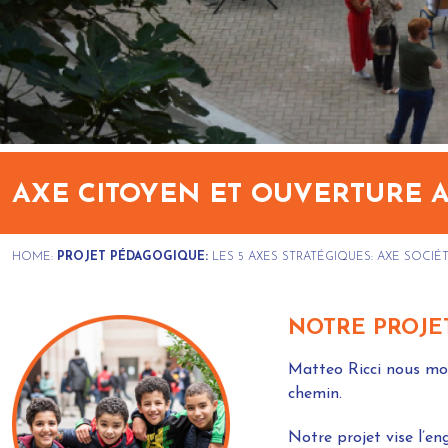
AXE CITOYEN ET OUVERTURE
HOME:
PROJET PÉDAGOGIQUE:
LES 5 AXES STRATÉGIQUES:
AXE SOCIÉT
NOTRE PROJE
Matteo Ricci nous mon
chemin.
Notre projet vise l’