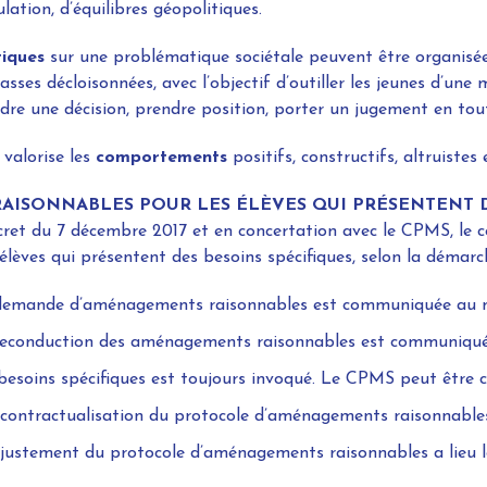
ation, d’équilibres géopolitiques.
iques
sur une problématique sociétale peuvent être organisée
classes décloisonnées, avec l’objectif d’outiller les jeunes d’u
endre une décision, prendre position, porter un jugement en to
 valorise les
comportements
positifs, constructifs, altruistes e
ISONNABLES POUR LES ÉLÈVES QUI PRÉSENTENT DE
et du 7 décembre 2017 et en concertation avec le CPMS, le 
élèves qui présentent des besoins spécifiques, selon la démarc
demande d’aménagements raisonnables est communiquée au mom
econduction des aménagements raisonnables est communiquée a
besoins spécifiques est toujours invoqué. Le CPMS peut être c
contractualisation du protocole d’aménagements raisonnables
’ajustement du protocole d’aménagements raisonnables a lieu lo