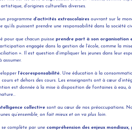
artistique, d’origines culturelles diverses.
e un programme
d’activités extrascolaires
ouvrant sur le monde
e qu’ils puissent prendre une responsabilité dans la société civ
sé pour que chacun puisse
prendre part à son organisation e
ticipation engagée dans la gestion de l’école, comme la mise e
ciliation ». Il est question d’impliquer les jeunes dans leur esp
 à assumer.
évelopper
l’écoresponsabilité.
Une éducation à la consommation
s cours et dehors des cours. Les enseignants ont à cœur d’intég
tion est donnée à la mise à disposition de fontaines à eau, à 
nature…
intelligence collective
sont au cœur de nos préoccupations. No
unes qu’
ensemble, on fait mieux et on va plus loin.
 se complète par une
compréhension des enjeux mondiaux,
p