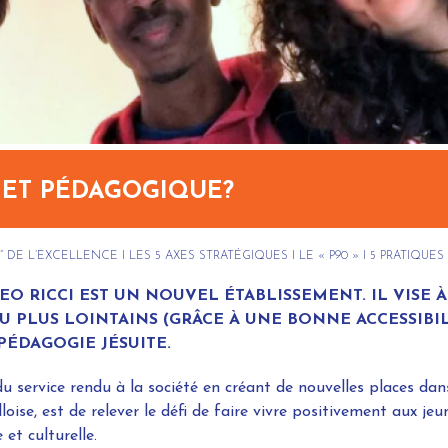
JET PÉDAGOGIQUE?
C” DE L’EXCELLENCE
I
LES 5 AXES STRATÉGIQUES
I
LE « P90 »
I
5 PRATIQUE
O RICCI EST UN NOUVEL ÉTABLISSEMENT. IL VISE À
PLUS LOINTAINS (GRÂCE À UNE BONNE ACCESSIBILI
PÉDAGOGIE JÉSUITE.
du service rendu à la société en créant de nouvelles places da
ise, est de relever le défi de faire vivre positivement aux je
 et culturelle.