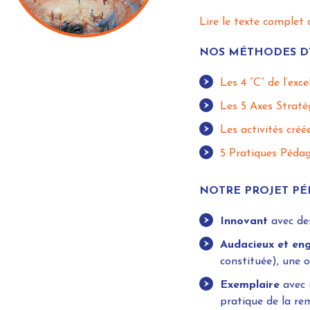
Lire le texte complet
NOS MÉTHODES D’
Les 4 “C” de l’exce
Les 5 Axes Straté
Les activités cré
5 Pratiques Pédag
NOTRE PROJET PÉ
Innovant
avec des
Audacieux et en
constituée), une o
Exemplaire
avec 
pratique de la r