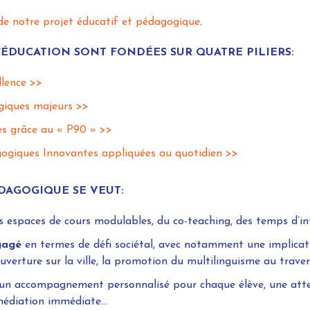
 de notre projet éducatif et pédagogique
.
ÉDUCATION SONT FONDÉES SUR QUATRE PILIERS:
llence >>
giques majeurs >>
ées grâce au « P90 » >>
ogiques Innovantes appliquées au quotidien >>
DAGOGIQUE SE VEUT:
 espaces de cours modulables, du co-teaching, des temps d’inté
gagé
en termes de défi sociétal, avec notamment une implicati
uverture sur la ville, la promotion du multilinguisme au trave
un accompagnement personnalisé pour chaque élève, une attenti
emédiation immédiate…