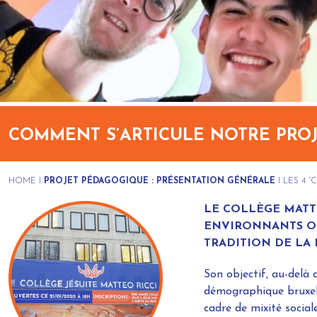
COMMENT S’ARTICULE NOTRE PRO
HOME
I
PROJET PÉDAGOGIQUE : PRÉSENTATION GÉNÉRALE
I
LES 4 “
LE COLLÈGE MATTE
ENVIRONNANTS OU 
TRADITION DE LA 
Son objectif, au-delà 
démographique bruxello
cadre de mixité sociale