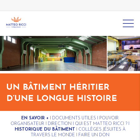
UN BÂTIMENT HÉRITIER
D’UNE LONGUE HISTOIRE
EN SAVOIR +
I
DOCUMENTS UTILES
I
POUVOIR
ORGANISATEUR
I
DIRECTION
I
QUI EST MATTEO RICCI ?
I
HISTORIQUE DU BÂTIMENT
I
COLLÈGES JÉSUITES À
TRAVERS LE MONDE
I
FAIRE UN DON