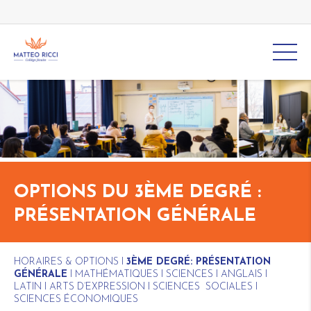
OPTIONS DU 3ÈME DEGRÉ :
PRÉSENTATION GÉNÉRALE
HORAIRES & OPTIONS
I
3ÈME DEGRÉ: PRÉSENTATION
GÉNÉRALE
I
MATHÉMATIQUES
I
SCIENCES
I
ANGLAIS
I
LATIN
I
ARTS D’EXPRESSION
I
SCIENCES SOCIALES
I
SCIENCES ÉCONOMIQUES