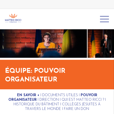
ÉQUIPE: POUVOIR
ORGANISATEUR
EN SAVOIR +
I
DOCUMENTS UTILES
I
POUVOIR
ORGANISATEUR
I
DIRECTION
I
QUI EST MATTEO RICCI ?
I
HISTORIQUE DU BÂTIMENT
I
COLLÈGES JÉSUITES À
TRAVERS LE MONDE
I
FAIRE UN DON