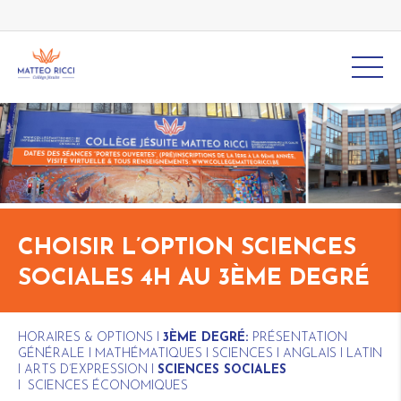
CHOISIR L’OPTION SCIENCES
SOCIALES 4H AU 3ÈME DEGRÉ
HORAIRES & OPTIONS
I
3ÈME DEGRÉ:
PRÉSENTATION
GÉNÉRALE
I
MATHÉMATIQUES
I
SCIENCES
I
ANGLAIS
I
LATIN
I
ARTS D’EXPRESSION
I
SCIENCES SOCIALES
I
SCIENCES ÉCONOMIQUES